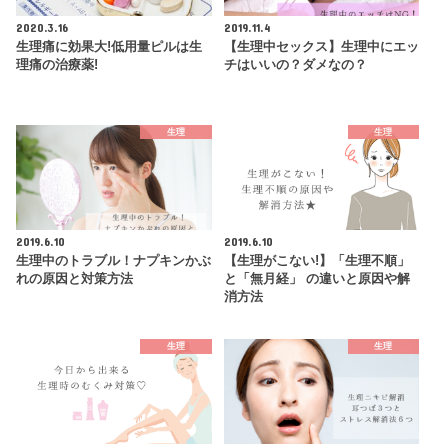
2020.3.16
2019.11.4
生理痛に効果大!低用量ピルは生
【生理中セックス】生理中にエッ
理痛の治療薬!
チはいいの？ダメなの？
生理
生理
2019.6.10
2019.6.10
生理中のトラブル！ナプキンかぶ
【生理がこない!】「生理不順」
れの原因と対策方法
と「無月経」 の違いと原因や解
消方法
生理
生理