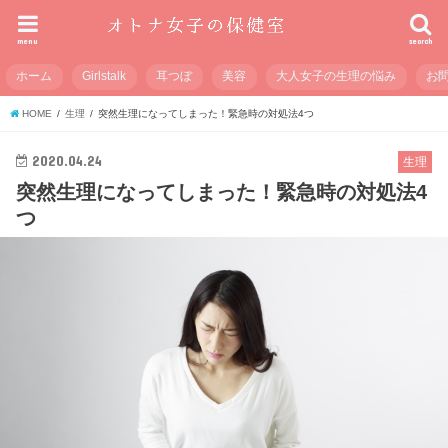
menu
search
ホーム
Girlstalk
耳つぼ
美容
大人女子の生理の悩み
お
HOME
生理
突然生理になってしまった！緊急時の対処法4つ
2020.04.24
生理
突然生理になってしまった！緊急時の対処法4
つ