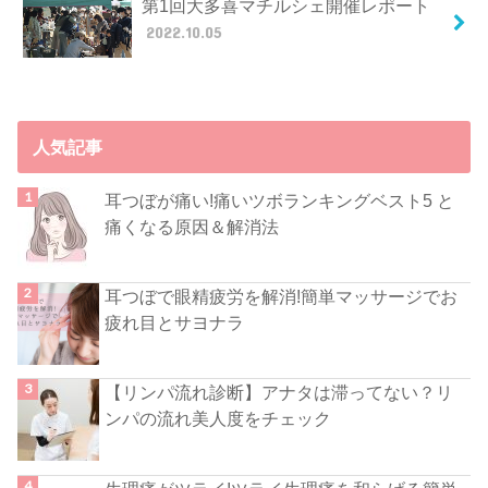
第1回大多喜マチルシェ開催レポート
2022.10.05
人気記事
耳つぼが痛い!痛いツボランキングベスト5 と
痛くなる原因＆解消法
耳つぼで眼精疲労を解消!簡単マッサージでお
疲れ目とサヨナラ
【リンパ流れ診断】アナタは滞ってない？リ
ンパの流れ美人度をチェック