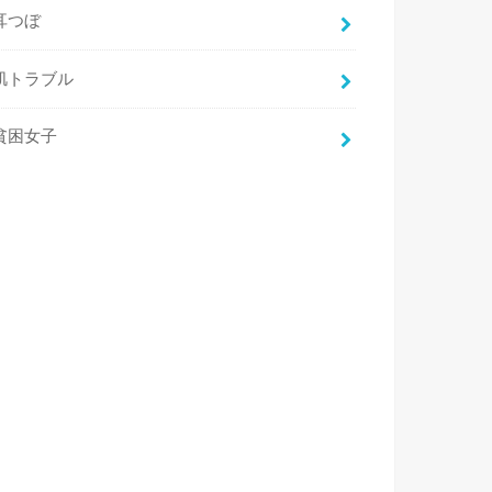
耳つぼ
肌トラブル
貧困女子