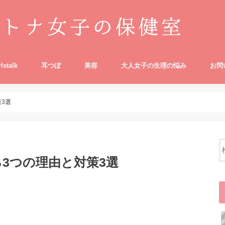
rlstalk
耳つぼ
美容
大人女子の生理の悩み
お問
3選
3つの理由と対策3選