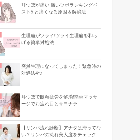
耳つぼが痛い!痛いツボランキングベ
スト5 と痛くなる原因＆解消法
生理痛がツライ!ツライ生理痛を和ら
げる簡単対処法
突然生理になってしまった！緊急時の
対処法4つ
耳つぼで眼精疲労を解消!簡単マッサ
ージでお疲れ目とサヨナラ
【リンパ流れ診断】アナタは滞ってな
い？リンパの流れ美人度をチェック