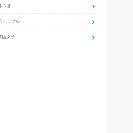
耳つぼ
肌トラブル
貧困女子