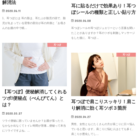
解消法
耳に貼るだけで効果あり！耳つ
2020.06.11
ぼシールの種類と正しい貼り方
1、耳つぼとは 耳の形は、耳たぶが胎児の頭で、胎
2020.06.08
児が丸まっている背骨の部分が耳の外側と「お母さ
耳つぼシールや耳つぼジュエリーという言葉を聞い
んのお腹の中で眠…
たことがありますか？耳のツボを刺激しマッサージ
をした後に、耳つぼ…
耳つぼ
耳つぼ
【耳つぼ】便秘解消してくれる
ツボ!便秘点（べんぴてん）と
耳つぼで肩こりスッキリ！肩こ
は？
り解消に効く耳ツボ３箇所
2020.05.27
2020.04.27
ツライ便秘に困っていませんか？お腹が張ったり、
男性、女性ともにたくさんの方が肩こりに日々悩ん
なかなか出なくてトイレ時間が苦痛…便秘って本当
でいると思います。肩こりに悩む人はとても多く、
にツライですよね。…
肩こりが悪化してし…