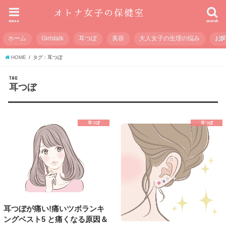
menu
search
ホーム
Girlstalk
耳つぼ
美容
大人女子の生理の悩み
お
HOME
タグ : 耳つぼ
TAG
耳つぼ
耳つぼ
耳つぼ
耳つぼが痛い!痛いツボランキ
ングベスト5 と痛くなる原因＆