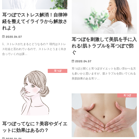
耳つぼでストレス解消！自律神
経を整えてイライラから解放さ
れよう
2020.04.07
耳つぼを刺激して美肌を手に入
1、ストレスがたまるとどうなるの？ 現代はストレ
れる!肌トラブルを耳つぼで防
ス社会と言われているので、ストレスとうまく向き
ぐ
合っていくのは課…
2020.04.07
耳つぼと聞くと耳つぼダイエットを思い浮かべる方
耳つぼ
も多いかと思いますが、肌トラブルを防いでくれる
美肌効果のある耳ツ…
耳つぼ
耳つぼってなに？美容やダイエ
ットに効果はあるの？
2020.04.06