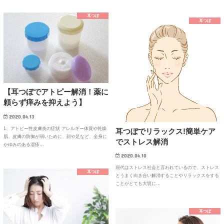
耳つぼ
耳つぼ
【耳つぼでアトピー解消！薬に
頼らず痒みを抑えよう】
2020.04.13
1、アトピー性皮膚炎の症状 アレルギー体質や乾燥
耳つぼでリラックス!簡単ケア
肌、皮膚の防御が弱いために、顔や足など、全身に
でストレス解消
かゆみのある湿疹…
2020.04.10
現代はストレス社会と言われているので、ストレス
耳つぼ
とうまく向き合い解消することやリラックスをする
ことがとても大切に…
耳つぼ