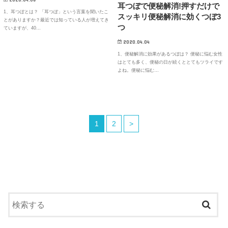
耳つぼで便秘解消!押すだけで
1、耳つぼとは？ 「耳つぼ」という言葉を聞いたこ
スッキリ便秘解消に効くつぼ3
とがありますか？最近では知っている人が増えてき
つ
ていますが、40…
2020.04.04
1、便秘解消に効果があるつぼは？ 便秘に悩む女性
はとても多く、便秘の日が続くととてもツライです
よね。便秘に悩む…
1
2
>