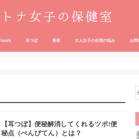
rlstalk
耳つぼ
美容
大人女子の生理の悩み
お問
【耳つぼ】便秘解消してくれるツボ!便
秘点（べんぴてん）とは？