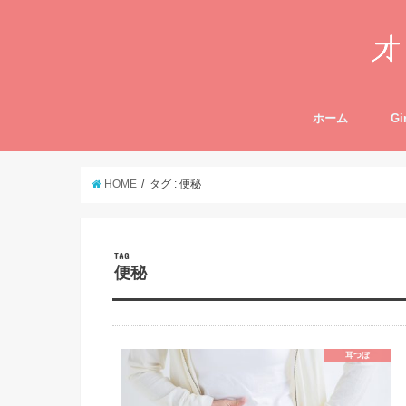
ホーム
Gi
HOME
タグ : 便秘
TAG
便秘
耳つぼ